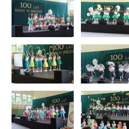
Sz
ws
N
Ni
um
Pl
Wi
Tw
co
F
Te
Ci
Dz
Wi
na
zg
fu
A
An
Co
Wi
in