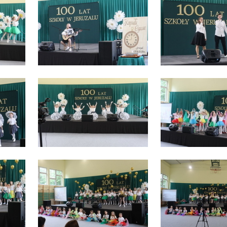
anujemy Twoją prywatność. Możesz zmienić ustawienia cookies lub zaakceptować je
zystkie. W dowolnym momencie możesz dokonać zmiany swoich ustawień.
iezbędne
ezbędne pliki cookies służą do prawidłowego funkcjonowania strony internetowej i
ożliwiają Ci komfortowe korzystanie z oferowanych przez nas usług.
iki cookies odpowiadają na podejmowane przez Ciebie działania w celu m.in. dostosowani
ęcej
oich ustawień preferencji prywatności, logowania czy wypełniania formularzy. Dzięki pli
okies strona, z której korzystasz, może działać bez zakłóceń.
unkcjonalne i personalizacyjne
go typu pliki cookies umożliwiają stronie internetowej zapamiętanie wprowadzonych prze
ebie ustawień oraz personalizację określonych funkcjonalności czy prezentowanych treści.
ięki tym plikom cookies możemy zapewnić Ci większy komfort korzystania z funkcjonalnoś
ęcej
szej strony poprzez dopasowanie jej do Twoich indywidualnych preferencji. Wyrażenie
ody na funkcjonalne i personalizacyjne pliki cookies gwarantuje dostępność większej ilości
nkcji na stronie.
ZAPISZ WYBRANE
nalityczne
alityczne pliki cookies pomagają nam rozwijać się i dostosowywać do Twoich potrzeb.
ZEZWÓL NA WSZYSTKIE
okies analityczne pozwalają na uzyskanie informacji w zakresie wykorzystywania witryny
ęcej
ternetowej, miejsca oraz częstotliwości, z jaką odwiedzane są nasze serwisy www. Dane