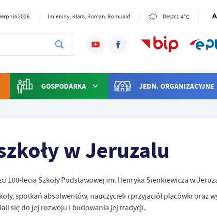
4°C
sierpnia 2026
Imieniny: Klara, Roman, Romuald
Deszcz
GOSPODARKA
JEDN. ORGANIZACYJNE
 szkoły w Jeruzalu
szu 100-lecia Szkoły Podstawowej im. Henryka Sienkiewicza w Jeruza
oły, spotkań absolwentów, nauczycieli i przyjaciół placówki oraz w
li się do jej rozwoju i budowania jej tradycji.