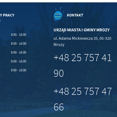
Y PRACY
KONTAKT
U
URZĄD MIASTA I GMINY MROZY
8:00 - 16:00
ul. Adama Mickiewicza 35, 05-320
8:00 - 16:00
Mrozy
8:00 - 16:00
+48 25 757 41
8:00 - 16:00
90
8:00 - 16:00
+48 25 757 47
66