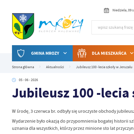
Przejdź do menu.
Przejdź do wyszukiwarki.
Przejdź do treści.
Przejdź do ustawień wielkości czcionki.
Włącz wersję kontrastową strony.
Niedziela, 09 
GMINA MROZY
DLA MIESZKAŃCA
Strona główna
Aktualności
Jubileusz 100 -lecia szkoły w Jeruzalu
05 - 06 - 2026
Jubileusz 100 -lecia
W środę, 3 czerwca br. odbyły się uroczyste obchody jubileu
Wydarzenie było okazją do przypomnienia bogatej historii szk
uznania dla wszystkich, którzy przez minione sto lat przyczynia