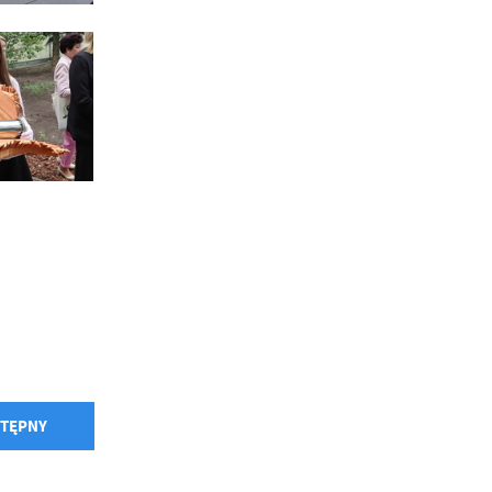
.
a
w
TĘPNY