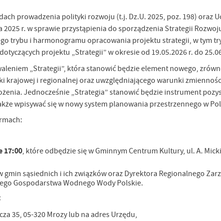
adach prowadzenia polityki rozwoju (t.j. Dz.U. 2025, poz. 198) oraz 
a 2025 r. w sprawie przystąpienia do sporządzenia Strategii Rozwoj
ego trybu i harmonogramu opracowania projektu strategii, w tym tr
otyczących projektu „Strategii” w okresie od 19.05.2026 r. do 25.06
aleniem „Strategii”, która stanowić będzie element nowego, zró
i krajowej i regionalnej oraz uwzględniającego warunki zmienności
rożenia. Jednocześnie „Strategia” stanowić będzie instrument pozy
także wpisywać się w nowy system planowania przestrzennego w Pol
ormach:
e 17:00
, które odbędzie się w Gminnym Centrum Kultury, ul. A. Mick
 gmin sąsiednich i ich związków oraz Dyrektora Regionalnego Zar
wego Gospodarstwa Wodnego Wody Polskie.
:
icza 35, 05-320 Mrozy lub na adres Urzędu,