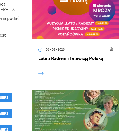
ocą
EFRH-18.
ożna podać
est
06 - 08 - 2026
Lato z Radiem i Telewizją Polską
BIERZ
a
kom
BIERZ
z
BIERZ