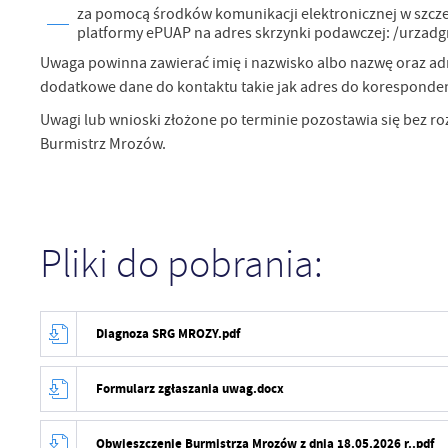
za pomocą środków komunikacji elektronicznej w szcze
platformy ePUAP na adres skrzynki podawczej: /urzad
Uwaga powinna zawierać imię i nazwisko albo nazwę oraz adre
dodatkowe dane do kontaktu takie jak adres do koresponden
Uwagi lub wnioski złożone po terminie pozostawia się bez r
U
Burmistrz Mrozów.
Sz
ws
Pliki do pobrania:
N
Ni
um
Diagnoza SRG MROZY.pdf
Pl
Wi
Tw
co
Formularz zgłaszania uwag.docx
F
Te
Obwieszczenie Burmistrza Mrozów z dnia 18.05.2026 r..pdf