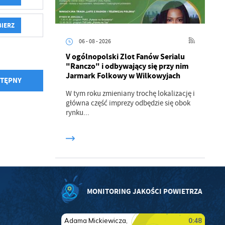
ci
BIERZ
06 - 08 - 2026
V ogólnopolski Zlot Fanów Serialu
"Ranczo" i odbywający się przy nim
Jarmark Folkowy w Wilkowyjach
TĘPNY
W tym roku zmieniany trochę lokalizację i
.
główna część imprezy odbędzie się obok
rynku...
a
w
MONITORING JAKOŚCI POWIETRZA