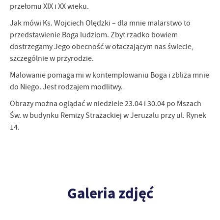
przełomu XIX i XX wieku.
Firmy te działają w charakterze pośredników prezentujących nasze
treści w postaci wiadomości, ofert, komunikatów mediów
Jak mówi Ks. Wojciech Olędzki – dla mnie malarstwo to
społecznościowych.
przedstawienie Boga ludziom. Zbyt rzadko bowiem
dostrzegamy Jego obecność w otaczającym nas świecie,
szczególnie w przyrodzie.
Malowanie pomaga mi w kontemplowaniu Boga i zbliża mnie
do Niego. Jest rodzajem modlitwy.
Obrazy można oglądać w niedziele 23.04 i 30.04 po Mszach
Św. w budynku Remizy Strażackiej w Jeruzalu przy ul. Rynek
14.
Galeria zdjęć