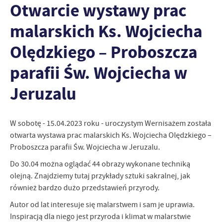
Otwarcie wystawy prac
personalizację określonych funkcjonalności czy prezentowanych
treści.
malarskich Ks. Wojciecha
Dzięki tym plikom cookies możemy zapewnić Ci większy komfort
Więcej
korzystania z funkcjonalności naszej strony poprzez dopasowanie
Olędzkiego – Proboszcza
jej do Twoich indywidualnych preferencji. Wyrażenie zgody na
funkcjonalne i personalizacyjne pliki cookies gwarantuje
parafii Św. Wojciecha w
Analityczne
dostępność większej ilości funkcji na stronie.
Analityczne pliki cookies pomagają nam rozwijać się i
Jeruzalu
dostosowywać do Twoich potrzeb.
Cookies analityczne pozwalają na uzyskanie informacji w zakresie
Więcej
wykorzystywania witryny internetowej, miejsca oraz częstotliwości,
W sobotę - 15.04.2023 roku - uroczystym Wernisażem została
z jaką odwiedzane są nasze serwisy www. Dane pozwalają nam na
otwarta wystawa prac malarskich Ks. Wojciecha Olędzkiego –
ocenę naszych serwisów internetowych pod względem ich
Reklamowe
popularności wśród użytkowników. Zgromadzone informacje są
Proboszcza parafii Św. Wojciecha w Jeruzalu.
Dzięki reklamowym plikom cookies prezentujemy Ci najciekawsze
przetwarzane w formie zanonimizowanej. Wyrażenie zgody na
Do 30.04 można oglądać 44 obrazy wykonane techniką
informacje i aktualności na stronach naszych partnerów.
analityczne pliki cookies gwarantuje dostępność wszystkich
olejną. Znajdziemy tutaj przykłady sztuki sakralnej, jak
funkcjonalności.
Promocyjne pliki cookies służą do prezentowania Ci naszych
Więcej
również bardzo dużo przedstawień przyrody.
komunikatów na podstawie analizy Twoich upodobań oraz Twoich
zwyczajów dotyczących przeglądanej witryny internetowej. Treści
Autor od lat interesuje się malarstwem i sam je uprawia.
promocyjne mogą pojawić się na stronach podmiotów trzecich lub
Inspiracją dla niego jest przyroda i klimat w malarstwie
firm będących naszymi partnerami oraz innych dostawców usług.