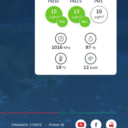
a
kom
z
ci
.
a
Odwiedzin: 1719579
Online: 68