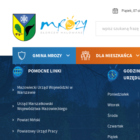
Przejdź do menu.
Przejdź do wyszukiwarki.
Przejdź do treści.
Przejdź do ustawień wielkości czcionki.
Włącz wersję kontrastową strony.
Piątek, 07 
GMINA MROZY
DLA MIESZKAŃCA
POMOCNE LINKI
GODZIN
URZĘD
Mazowiecki Urząd Wojewódzki w
U
Warszawie
Poniedziałek
Urząd Marszałkowski
Wtorek
Województwa Mazowieckiego
Sz
Środa
ws
Powiat Miński
Czwartek
Powiatowy Urząd Pracy
N
Piątek