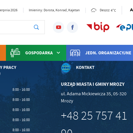
4°C
sierpnia 2026
Imieniny: Dorota, Konrad, Kajetan
Deszcz
GOSPODARKA
JEDN. ORGANIZACYJNE
Y PRACY
KONTAKT
U
URZĄD MIASTA I GMINY MROZY
stawienia
8:00 - 16:00
ul. Adama Mickiewicza 35, 05-320
8:00 - 16:00
Mrozy
anujemy Twoją prywatność. Możesz zmienić ustawienia cookies lub zaakceptować je
8:00 - 16:00
zystkie. W dowolnym momencie możesz dokonać zmiany swoich ustawień.
+48 25 757 41
8:00 - 16:00
iezbędne
8:00 - 16:00