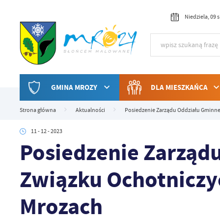
Przejdź do menu.
Przejdź do wyszukiwarki.
Przejdź do treści.
Przejdź do ustawień wielkości czcionki.
Włącz wersję kontrastową strony.
Niedziela, 09 
GMINA MROZY
DLA MIESZKAŃCA
Strona główna
Aktualności
Posiedzenie Zarządu Oddziału Gminne
11 - 12 - 2023
Posiedzenie Zarząd
Związku Ochotniczy
Mrozach