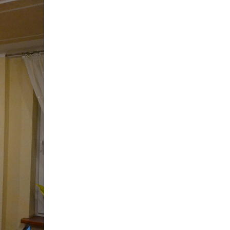
kom
z
ci
.
a
w