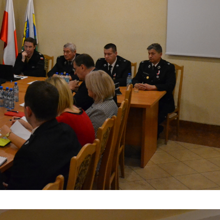
stawienia
anujemy Twoją prywatność. Możesz zmienić ustawienia cookies lub zaakceptować je
zystkie. W dowolnym momencie możesz dokonać zmiany swoich ustawień.
iezbędne
ezbędne pliki cookies służą do prawidłowego funkcjonowania strony internetowej i
ożliwiają Ci komfortowe korzystanie z oferowanych przez nas usług.
iki cookies odpowiadają na podejmowane przez Ciebie działania w celu m.in. dostosowani
ęcej