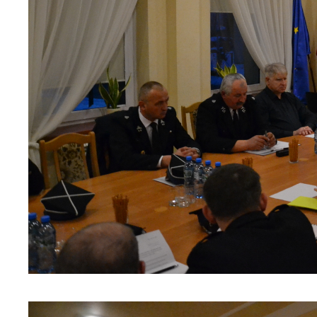
U
Sz
ws
N
Ni
um
Pl
Wi