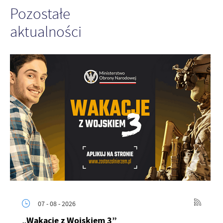
Firmy te działają w charakterze pośredników prezentujących nasze
Pozostałe
treści w postaci wiadomości, ofert, komunikatów mediów
społecznościowych.
aktualności
07 - 08 - 2026
„Wakacje z Wojskiem 3”