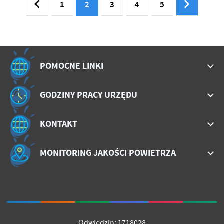
1
2
3
4
5
POMOCNE LINKI
GODZINY PRACY URZĘDU
KONTAKT
MONITORING JAKOŚCI POWIETRZA
Odwiedzin: 1718028