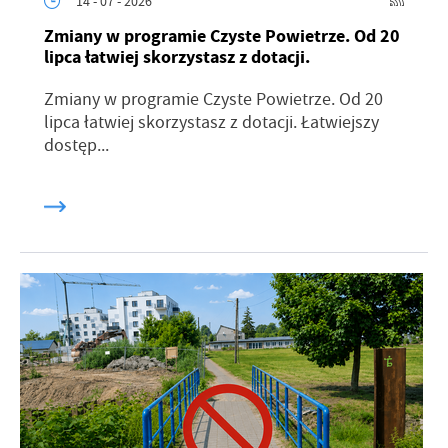
14 - 07 - 2026
promocyjne mogą pojawić się na stronach podmiotów trzecich lub
Zmiany w programie Czyste Powietrze. Od 20
firm będących naszymi partnerami oraz innych dostawców usług.
lipca łatwiej skorzystasz z dotacji.
Firmy te działają w charakterze pośredników prezentujących nasze
treści w postaci wiadomości, ofert, komunikatów mediów
społecznościowych.
Zmiany w programie Czyste Powietrze. Od 20
lipca łatwiej skorzystasz z dotacji. Łatwiejszy
dostęp...