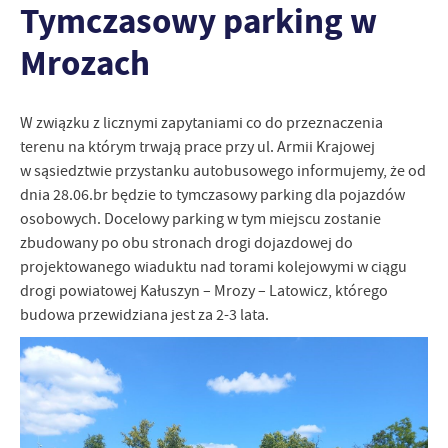
Tymczasowy parking w
personalizację określonych funkcjonalności czy prezentowanych
treści.
Mrozach
Dzięki tym plikom cookies możemy zapewnić Ci większy komfort
Więcej
korzystania z funkcjonalności naszej strony poprzez dopasowanie
jej do Twoich indywidualnych preferencji. Wyrażenie zgody na
funkcjonalne i personalizacyjne pliki cookies gwarantuje
W związku z licznymi zapytaniami co do przeznaczenia
Analityczne
dostępność większej ilości funkcji na stronie.
terenu na którym trwają prace przy ul. Armii Krajowej
Analityczne pliki cookies pomagają nam rozwijać się i
w sąsiedztwie przystanku autobusowego informujemy, że od
dostosowywać do Twoich potrzeb.
dnia 28.06.br będzie to tymczasowy parking dla pojazdów
Cookies analityczne pozwalają na uzyskanie informacji w zakresie
Więcej
osobowych. Docelowy parking w tym miejscu zostanie
wykorzystywania witryny internetowej, miejsca oraz częstotliwości,
zbudowany po obu stronach drogi dojazdowej do
z jaką odwiedzane są nasze serwisy www. Dane pozwalają nam na
projektowanego wiaduktu nad torami kolejowymi w ciągu
ocenę naszych serwisów internetowych pod względem ich
Reklamowe
popularności wśród użytkowników. Zgromadzone informacje są
drogi powiatowej Kałuszyn – Mrozy – Latowicz, którego
Dzięki reklamowym plikom cookies prezentujemy Ci najciekawsze
przetwarzane w formie zanonimizowanej. Wyrażenie zgody na
budowa przewidziana jest za 2-3 lata.
informacje i aktualności na stronach naszych partnerów.
analityczne pliki cookies gwarantuje dostępność wszystkich
funkcjonalności.
Promocyjne pliki cookies służą do prezentowania Ci naszych
Więcej
komunikatów na podstawie analizy Twoich upodobań oraz Twoich
zwyczajów dotyczących przeglądanej witryny internetowej. Treści
promocyjne mogą pojawić się na stronach podmiotów trzecich lub
firm będących naszymi partnerami oraz innych dostawców usług.