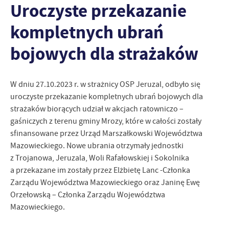
Uroczyste przekazanie
personalizację określonych funkcjonalności czy prezentowanych
treści.
kompletnych ubrań
Dzięki tym plikom cookies możemy zapewnić Ci większy komfort
Więcej
korzystania z funkcjonalności naszej strony poprzez dopasowanie
bojowych dla strażaków
jej do Twoich indywidualnych preferencji. Wyrażenie zgody na
funkcjonalne i personalizacyjne pliki cookies gwarantuje
Analityczne
dostępność większej ilości funkcji na stronie.
W dniu 27.10.2023 r. w strażnicy OSP Jeruzal, odbyło się
Analityczne pliki cookies pomagają nam rozwijać się i
dostosowywać do Twoich potrzeb.
uroczyste przekazanie kompletnych ubrań bojowych dla
Cookies analityczne pozwalają na uzyskanie informacji w zakresie
strażaków biorących udział w akcjach ratowniczo –
Więcej
wykorzystywania witryny internetowej, miejsca oraz częstotliwości,
gaśniczych z terenu gminy Mrozy, które w całości zostały
z jaką odwiedzane są nasze serwisy www. Dane pozwalają nam na
sfinansowane przez Urząd Marszałkowski Województwa
ocenę naszych serwisów internetowych pod względem ich
Reklamowe
Mazowieckiego. Nowe ubrania otrzymały jednostki
popularności wśród użytkowników. Zgromadzone informacje są
z Trojanowa, Jeruzala, Woli Rafałowskiej i Sokolnika
Dzięki reklamowym plikom cookies prezentujemy Ci najciekawsze
przetwarzane w formie zanonimizowanej. Wyrażenie zgody na
a przekazane im zostały przez Elżbietę Lanc -Członka
informacje i aktualności na stronach naszych partnerów.
analityczne pliki cookies gwarantuje dostępność wszystkich
funkcjonalności.
Zarządu Województwa Mazowieckiego oraz Janinę Ewę
Promocyjne pliki cookies służą do prezentowania Ci naszych
Więcej
komunikatów na podstawie analizy Twoich upodobań oraz Twoich
Orzełowską – Członka Zarządu Województwa
zwyczajów dotyczących przeglądanej witryny internetowej. Treści
Mazowieckiego.
promocyjne mogą pojawić się na stronach podmiotów trzecich lub
firm będących naszymi partnerami oraz innych dostawców usług.