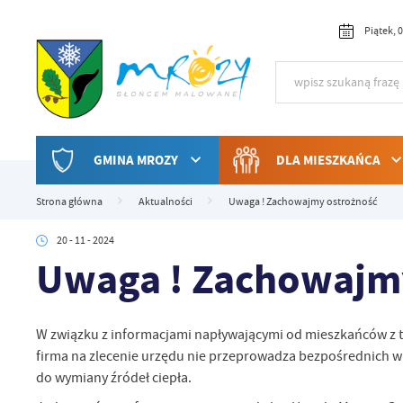
Przejdź do menu.
Przejdź do wyszukiwarki.
Przejdź do treści.
Przejdź do ustawień wielkości czcionki.
Włącz wersję kontrastową strony.
Piątek, 
GMINA MROZY
DLA MIESZKAŃCA
Strona główna
Aktualności
Uwaga ! Zachowajmy ostrożność
20 - 11 - 2024
Uwaga ! Zachowajm
W związku z informacjami napływającymi od mieszkańców z t
firma na zlecenie urzędu nie przeprowadza bezpośrednich w
do wymiany źródeł ciepła.