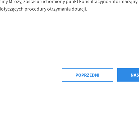
Gminy Mrozy, został uruchomiony punkt konsultacyjno-informacyjn
dotyczących procedury otrzymania dotacji.
POPRZEDNI
NAS