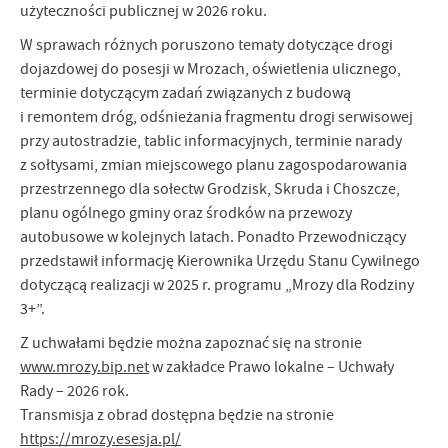
użyteczności publicznej w 2026 roku.
Firmy te działają w charakterze pośredników prezentujących nasze
treści w postaci wiadomości, ofert, komunikatów mediów
W sprawach różnych poruszono tematy dotyczące drogi
społecznościowych.
dojazdowej do posesji w Mrozach, oświetlenia ulicznego,
terminie dotyczącym zadań związanych z budową
i remontem dróg, odśnieżania fragmentu drogi serwisowej
przy autostradzie, tablic informacyjnych, terminie narady
z sołtysami, zmian miejscowego planu zagospodarowania
przestrzennego dla sołectw Grodzisk, Skruda i Choszcze,
planu ogólnego gminy oraz środków na przewozy
autobusowe w kolejnych latach. Ponadto Przewodniczący
przedstawił informację Kierownika Urzędu Stanu Cywilnego
dotyczącą realizacji w 2025 r. programu „Mrozy dla Rodziny
3+”.
Z uchwałami będzie można zapoznać się na stronie
www.mrozy.bip.net
w zakładce Prawo lokalne – Uchwały
Rady – 2026 rok.
Transmisja z obrad dostępna będzie na stronie
https://mrozy.esesja.pl/