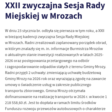
XXII zwyczajna Sesja Rady
personalizację określonych funkcjonalności czy prezentowanych
treści.
Miejskiej w Mrozach
Dzięki tym plikom cookies możemy zapewnić Ci większy komfort
Więcej
korzystania z funkcjonalności naszej strony poprzez dopasowanie
jej do Twoich indywidualnych preferencji. Wyrażenie zgody na
W dniu 23 stycznia br. odbyła się pierwsza w tym roku, a XXII
funkcjonalne i personalizacyjne pliki cookies gwarantuje
Analityczne
w bieżącej kadencji zwyczajna Sesja Rady Miejskiej
dostępność większej ilości funkcji na stronie.
Analityczne pliki cookies pomagają nam rozwijać się i
w Mrozach. Radni zrealizowali zaplanowany porządek obrad,
dostosowywać do Twoich potrzeb.
w którym znalazły się m. in. informacje Burmistrza Mrozów
Cookies analityczne pozwalają na uzyskanie informacji w zakresie
o aktualnym stanie inwestycji realizowanych w latach 2025-
Więcej
wykorzystywania witryny internetowej, miejsca oraz częstotliwości,
2026 oraz postępowania przetargowego na odbiór
z jaką odwiedzane są nasze serwisy www. Dane pozwalają nam na
i zagospodarowanie odpadów stałych z terenu Gminy Mrozy.
ocenę naszych serwisów internetowych pod względem ich
Reklamowe
Radni przyjęli 2 uchwały: zmieniającą uchwałę budżetową
popularności wśród użytkowników. Zgromadzone informacje są
Gminy Mrozy na 2026 rok oraz wyrażającą zgodę na zawarcie
Dzięki reklamowym plikom cookies prezentujemy Ci najciekawsze
przetwarzane w formie zanonimizowanej. Wyrażenie zgody na
informacje i aktualności na stronach naszych partnerów.
analityczne pliki cookies gwarantuje dostępność wszystkich
umowy o świadczenie usług w zakresie publicznego
funkcjonalności.
Promocyjne pliki cookies służą do prezentowania Ci naszych
transportu zbiorowego. Gmina Mrozy otrzymała
Więcej
komunikatów na podstawie analizy Twoich upodobań oraz Twoich
dofinansowanie na realizację transportu w 2026 r. w kwocie 1
zwyczajów dotyczących przeglądanej witryny internetowej. Treści
218 558,60 zł. Jest to dopłata w ramach limitu środków
promocyjne mogą pojawić się na stronach podmiotów trzecich lub
Funduszu rozwoju przewozów autobusowych o charakterze
firm będących naszymi partnerami oraz innych dostawców usług.