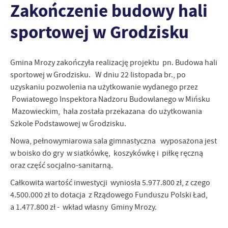
Zakończenie budowy hali
personalizację określonych funkcjonalności czy prezentowanych
treści.
sportowej w Grodzisku
Dzięki tym plikom cookies możemy zapewnić Ci większy komfort
Więcej
korzystania z funkcjonalności naszej strony poprzez dopasowanie
jej do Twoich indywidualnych preferencji. Wyrażenie zgody na
Gmina Mrozy zakończyła realizację projektu pn. Budowa hali
funkcjonalne i personalizacyjne pliki cookies gwarantuje
Analityczne
sportowej w Grodzisku. W dniu 22 listopada br., po
dostępność większej ilości funkcji na stronie.
Analityczne pliki cookies pomagają nam rozwijać się i
uzyskaniu pozwolenia na użytkowanie wydanego przez
dostosowywać do Twoich potrzeb.
Powiatowego Inspektora Nadzoru Budowlanego w Mińsku
Cookies analityczne pozwalają na uzyskanie informacji w zakresie
Mazowieckim, hala została przekazana do użytkowania
Więcej
wykorzystywania witryny internetowej, miejsca oraz częstotliwości,
Szkole Podstawowej w Grodzisku.
z jaką odwiedzane są nasze serwisy www. Dane pozwalają nam na
ocenę naszych serwisów internetowych pod względem ich
Nowa, pełnowymiarowa sala gimnastyczna wyposażona jest
Reklamowe
popularności wśród użytkowników. Zgromadzone informacje są
w boisko do gry w siatkówkę, koszykówkę i piłkę ręczną
Dzięki reklamowym plikom cookies prezentujemy Ci najciekawsze
przetwarzane w formie zanonimizowanej. Wyrażenie zgody na
oraz część socjalno-sanitarną.
informacje i aktualności na stronach naszych partnerów.
analityczne pliki cookies gwarantuje dostępność wszystkich
Całkowita wartość inwestycji wyniosła 5.977.800 zł, z czego
funkcjonalności.
Promocyjne pliki cookies służą do prezentowania Ci naszych
Więcej
4.500.000 zł to dotacja z Rządowego Funduszu Polski Ład,
komunikatów na podstawie analizy Twoich upodobań oraz Twoich
zwyczajów dotyczących przeglądanej witryny internetowej. Treści
a 1.477.800 zł - wkład własny Gminy Mrozy.
promocyjne mogą pojawić się na stronach podmiotów trzecich lub
firm będących naszymi partnerami oraz innych dostawców usług.