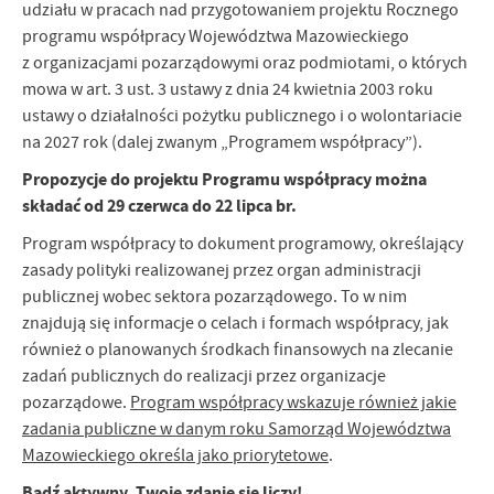
udziału w pracach nad przygotowaniem projektu Rocznego
Firmy te działają w charakterze pośredników prezentujących nasze
programu współpracy Województwa Mazowieckiego
treści w postaci wiadomości, ofert, komunikatów mediów
z organizacjami pozarządowymi oraz podmiotami, o których
społecznościowych.
mowa w art. 3 ust. 3 ustawy z dnia 24 kwietnia 2003 roku
ustawy o działalności pożytku publicznego i o wolontariacie
na 2027 rok (dalej zwanym „Programem współpracy”).
Propozycje do projektu Programu współpracy można
składać od 29 czerwca do 22 lipca br.
Program współpracy to dokument programowy, określający
zasady polityki realizowanej przez organ administracji
publicznej wobec sektora pozarządowego. To w nim
znajdują się informacje o celach i formach współpracy, jak
również o planowanych środkach finansowych na zlecanie
zadań publicznych do realizacji przez organizacje
pozarządowe.
Program współpracy wskazuje również jakie
zadania publiczne w danym roku Samorząd Województwa
Mazowieckiego określa jako priorytetowe
.
Bądź aktywny, Twoje zdanie się liczy!