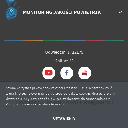
MONITORING JAKOŚCI POWIETRZA
Odwiedzin: 1722175
Online: 45
Strona korzysta z plików cookies w celu realizacji usług. Możesz określić
Copyright by mrozy.pl
warunki przechowywania lub dostępu do plików cookies klikając przycisk
Ustawienia. Aby dowiedzieć się więcej zachęcamy do zapoznania się z
Powered by
2ClickPortal®
- Portale nowej generacji
Polityką Cookies oraz Polityką Prywatności.
ZAPISZ WYBRANE
USTAWIENIA
ZEZWÓL NA WSZYSTKIE