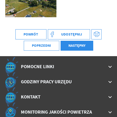
treści w postaci wiadomości, ofert, komunikatów mediów
społecznościowych.
POWRÓT
UDOSTĘPNIJ
POPRZEDNI
NASTĘPNY
POMOCNE LINKI
GODZINY PRACY URZĘDU
KONTAKT
MONITORING JAKOŚCI POWIETRZA