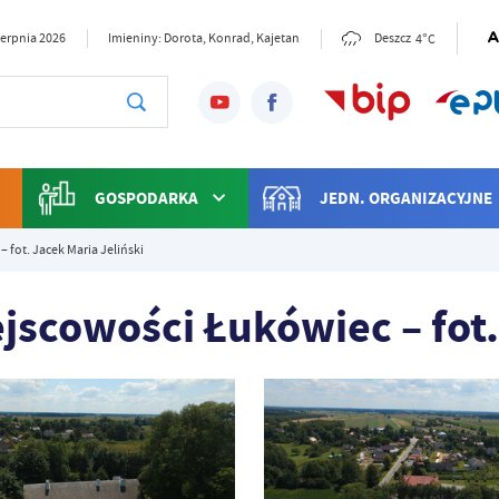
4°C
sierpnia 2026
Imieniny: Dorota, Konrad, Kajetan
Deszcz
GOSPODARKA
JEDN. ORGANIZACYJNE
 fot. Jacek Maria Jeliński
ejscowości Łukówiec – fot.