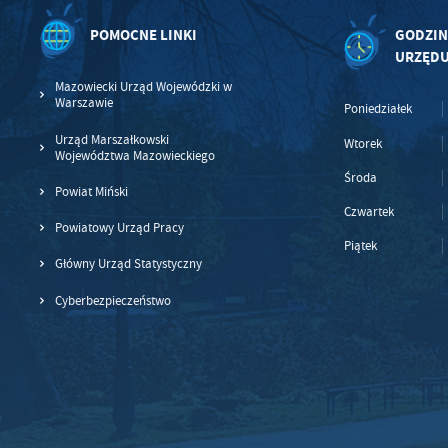
po
wś
POMOCNE LINKI
GODZIN
Wy
R
fu
URZĘD
Dz
st
Mazowiecki Urząd Wojewódzki w
Warszawie
Pr
Poniedziałek
Wi
an
in
Urząd Marszałkowski
Wtorek
bę
Województwa Mazowieckiego
po
Środa
sp
Powiat Miński
Czwartek
Powiatowy Urząd Pracy
Piątek
Główny Urząd Statystyczny
Cyberbezpieczeństwo