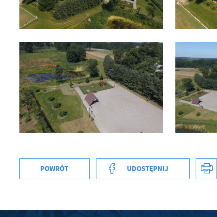
Sz
ws
N
Ni
um
Pl
Wi
Tw
co
F
Te
Ci
Dz
Wi
na
zg
POWRÓT
UDOSTĘPNIJ
fu
A
An
Co
Wi
in