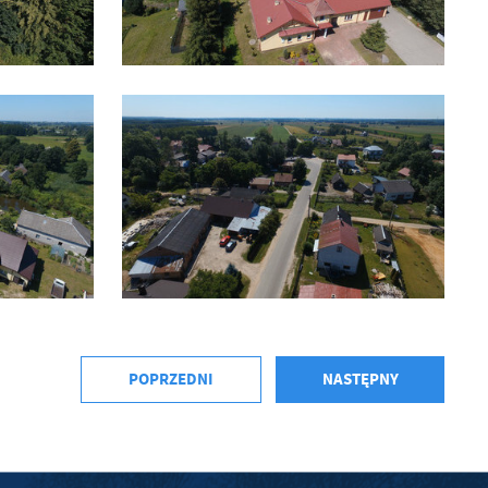
a
kom
z
ci
POPRZEDNI
NASTĘPNY