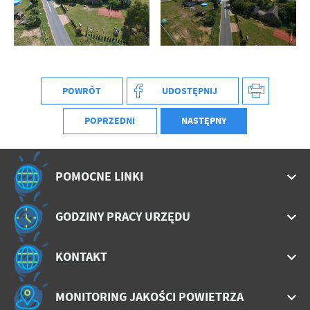
treści w postaci wiadomości, ofert, komunikatów mediów
społecznościowych.
POWRÓT
UDOSTĘPNIJ
POPRZEDNI
NASTĘPNY
POMOCNE LINKI
GODZINY PRACY URZĘDU
KONTAKT
MONITORING JAKOŚCI POWIETRZA