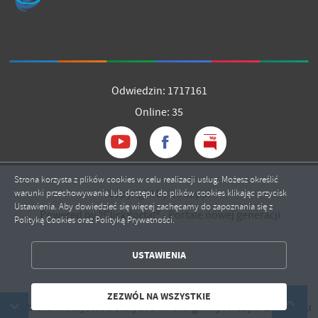
Odwiedzin: 1717161
Online: 35
Strona korzysta z plików cookies w celu realizacji usług. Możesz określić
Copyright by mrozy.pl
warunki przechowywania lub dostępu do plików cookies klikając przycisk
Ustawienia. Aby dowiedzieć się więcej zachęcamy do zapoznania się z
Powered by
2ClickPortal®
- Portale nowej generacji
Polityką Cookies oraz Polityką Prywatności.
ZAPISZ WYBRANE
USTAWIENIA
ZEZWÓL NA WSZYSTKIE
ZEZWÓL NA WSZYSTKIE
dbioru nieczystości stałych z terenu gminy Mrozy w 2026 roku