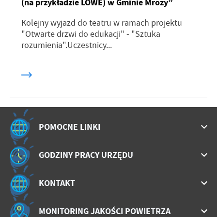
(na przykładzie LOWE) w Gminie Mrozy”
Kolejny wyjazd do teatru w ramach projektu
"Otwarte drzwi do edukacji" - "Sztuka
rozumienia".Uczestnicy...
POMOCNE LINKI
GODZINY PRACY URZĘDU
KONTAKT
MONITORING JAKOŚCI POWIETRZA