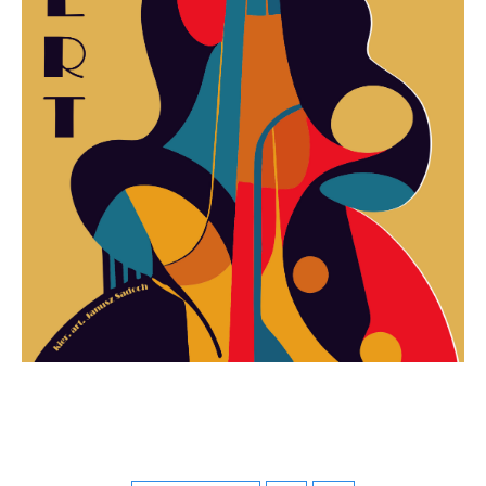
Firmy te działają w charakterze pośredników prezentujących nasze
treści w postaci wiadomości, ofert, komunikatów mediów
społecznościowych.