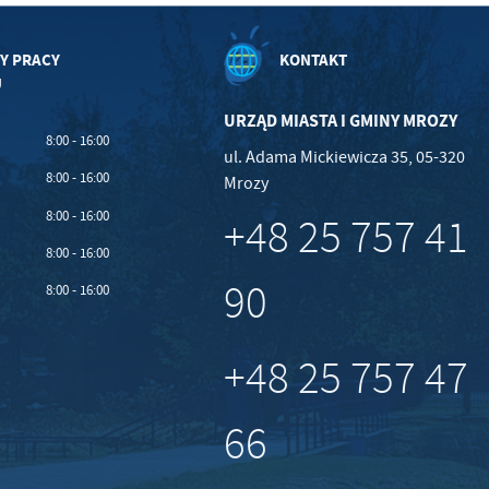
Y PRACY
KONTAKT
U
URZĄD MIASTA I GMINY MROZY
8:00 - 16:00
ul. Adama Mickiewicza 35, 05-320
8:00 - 16:00
Mrozy
8:00 - 16:00
+48 25 757 41
8:00 - 16:00
90
8:00 - 16:00
+48 25 757 47
66