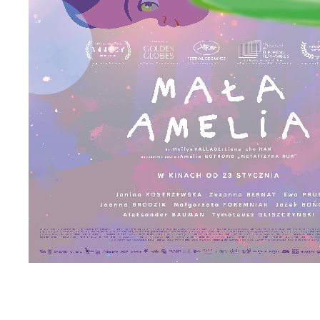
U
Sz
ws
N
Ni
um
Pl
Wi
Tw
co