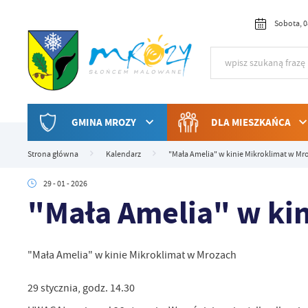
Przejdź do menu.
Przejdź do wyszukiwarki.
Przejdź do treści.
Przejdź do ustawień wielkości czcionki.
Włącz wersję kontrastową strony.
Sobota, 0
GMINA MROZY
DLA MIESZKAŃCA
Strona główna
Kalendarz
"Mała Amelia" w kinie Mikroklimat w Mr
29 - 01 - 2026
"Mała Amelia" w ki
"Mała Amelia" w kinie Mikroklimat w Mrozach
29 stycznia, godz. 14.30