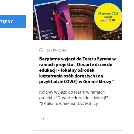
z
TĘPNY
ci
27 - 06 - 2026
Bezpłatny wyjazd do Teatru Syrena w
ramach projektu „Otwarte drzwi do
edukacji – lokalny ośrodek
kształcenia osób dorosłych (na
.
przykładzie LOWE) w Gminie Mrozy”
a
Kolejny wyjazd do teatru w ramach
projektu "Otwarte drzwi do edukacji" -
"Sztuka rozumienia".Uczestnicy...
w