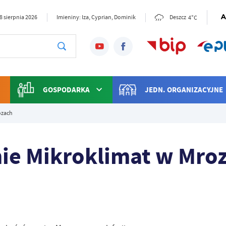
4°C
8 sierpnia 2026
Imieniny: Iza, Cyprian, Dominik
Deszcz
GOSPODARKA
JEDN. ORGANIZACYJNE
ozach
nie Mikroklimat w Mro