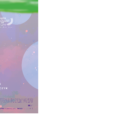
stawienia
anujemy Twoją prywatność. Możesz zmienić ustawienia cookies lub zaakceptować je
zystkie. W dowolnym momencie możesz dokonać zmiany swoich ustawień.
iezbędne
ezbędne pliki cookies służą do prawidłowego funkcjonowania strony internetowej i
ożliwiają Ci komfortowe korzystanie z oferowanych przez nas usług.
iki cookies odpowiadają na podejmowane przez Ciebie działania w celu m.in. dostosowani
ęcej
oich ustawień preferencji prywatności, logowania czy wypełniania formularzy. Dzięki pli
okies strona, z której korzystasz, może działać bez zakłóceń.