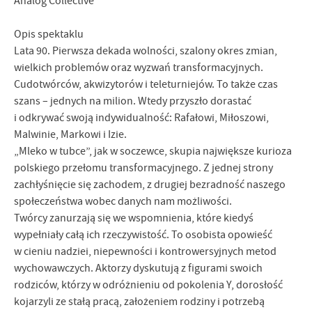
Analog Collective
Opis spektaklu
Lata 90. Pierwsza dekada wolności, szalony okres zmian,
wielkich problemów oraz wyzwań transformacyjnych.
Cudotwórców, akwizytorów i teleturniejów. To także czas
szans – jednych na milion. Wtedy przyszło dorastać
i odkrywać swoją indywidualność: Rafałowi, Miłoszowi,
Malwinie, Markowi i Izie.
„Mleko w tubce”, jak w soczewce, skupia największe kurioza
polskiego przełomu transformacyjnego. Z jednej strony
zachłyśnięcie się zachodem, z drugiej bezradność naszego
społeczeństwa wobec danych nam możliwości.
Twórcy zanurzają się we wspomnienia, które kiedyś
wypełniały całą ich rzeczywistość. To osobista opowieść
w cieniu nadziei, niepewności i kontrowersyjnych metod
wychowawczych. Aktorzy dyskutują z figurami swoich
rodziców, którzy w odróżnieniu od pokolenia Y, dorosłość
kojarzyli ze stałą pracą, założeniem rodziny i potrzebą