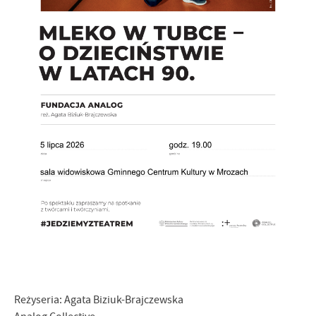
Firmy te działają w charakterze pośredników prezentujących nasze
treści w postaci wiadomości, ofert, komunikatów mediów
społecznościowych.
Reżyseria: Agata Biziuk-Brajczewska