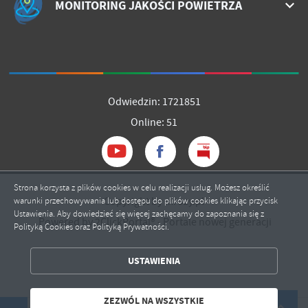
MONITORING JAKOŚCI POWIETRZA
Odwiedzin: 1721851
Online: 51
Strona korzysta z plików cookies w celu realizacji usług. Możesz określić
Copyright by mrozy.pl
warunki przechowywania lub dostępu do plików cookies klikając przycisk
Ustawienia. Aby dowiedzieć się więcej zachęcamy do zapoznania się z
Powered by
2ClickPortal®
- Portale nowej generacji
Polityką Cookies oraz Polityką Prywatności.
ZAPISZ WYBRANE
USTAWIENIA
ZEZWÓL NA WSZYSTKIE
ZEZWÓL NA WSZYSTKIE