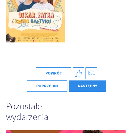
Firmy te działają w charakterze pośredników prezentujących nasze
treści w postaci wiadomości, ofert, komunikatów mediów
społecznościowych.
POWRÓT
POPRZEDNI
NASTĘPNY
Pozostałe
wydarzenia