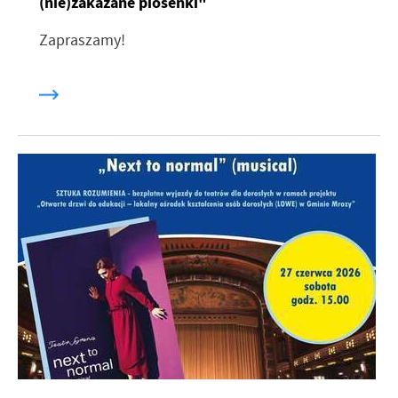
(nie)zakazane piosenki"
Zapraszamy!