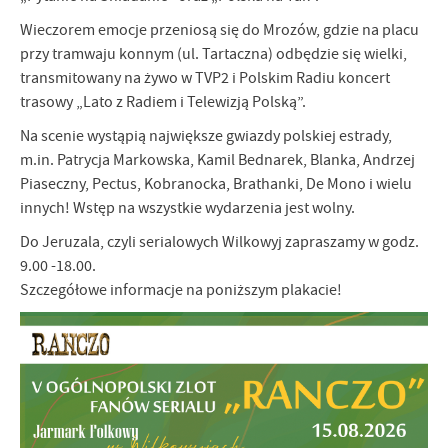
Firmy te działają w charakterze pośredników prezentujących nasze
Wieczorem emocje przeniosą się do Mrozów, gdzie na placu
treści w postaci wiadomości, ofert, komunikatów mediów
przy tramwaju konnym (ul. Tartaczna) odbędzie się wielki,
społecznościowych.
transmitowany na żywo w TVP2 i Polskim Radiu koncert
trasowy „Lato z Radiem i Telewizją Polską”.
Na scenie wystąpią największe gwiazdy polskiej estrady,
m.in. Patrycja Markowska, Kamil Bednarek, Blanka, Andrzej
Piaseczny, Pectus, Kobranocka, Brathanki, De Mono i wielu
innych! Wstęp na wszystkie wydarzenia jest wolny.
Do Jeruzala, czyli serialowych Wilkowyj zapraszamy w godz.
9.00 -18.00.
Szczegółowe informacje na poniższym plakacie!