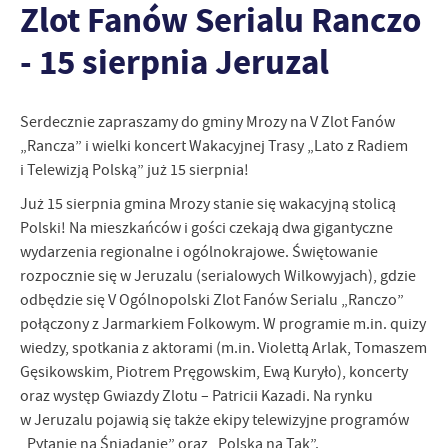
Zlot Fanów Serialu Ranczo
personalizację określonych funkcjonalności czy prezentowanych
treści.
- 15 sierpnia Jeruzal
Dzięki tym plikom cookies możemy zapewnić Ci większy komfort
Więcej
korzystania z funkcjonalności naszej strony poprzez dopasowanie
jej do Twoich indywidualnych preferencji. Wyrażenie zgody na
Serdecznie zapraszamy do gminy Mrozy na V Zlot Fanów
funkcjonalne i personalizacyjne pliki cookies gwarantuje
Analityczne
„Rancza” i wielki koncert Wakacyjnej Trasy „Lato z Radiem
dostępność większej ilości funkcji na stronie.
Analityczne pliki cookies pomagają nam rozwijać się i
i Telewizją Polską” już 15 sierpnia!
dostosowywać do Twoich potrzeb.
Już 15 sierpnia gmina Mrozy stanie się wakacyjną stolicą
Cookies analityczne pozwalają na uzyskanie informacji w zakresie
Więcej
Polski! Na mieszkańców i gości czekają dwa gigantyczne
wykorzystywania witryny internetowej, miejsca oraz częstotliwości,
wydarzenia regionalne i ogólnokrajowe. Świętowanie
z jaką odwiedzane są nasze serwisy www. Dane pozwalają nam na
ocenę naszych serwisów internetowych pod względem ich
rozpocznie się w Jeruzalu (serialowych Wilkowyjach), gdzie
Reklamowe
popularności wśród użytkowników. Zgromadzone informacje są
odbędzie się V Ogólnopolski Zlot Fanów Serialu „Ranczo”
Dzięki reklamowym plikom cookies prezentujemy Ci najciekawsze
przetwarzane w formie zanonimizowanej. Wyrażenie zgody na
połączony z Jarmarkiem Folkowym. W programie m.in. quizy
informacje i aktualności na stronach naszych partnerów.
analityczne pliki cookies gwarantuje dostępność wszystkich
wiedzy, spotkania z aktorami (m.in. Violettą Arlak, Tomaszem
funkcjonalności.
Promocyjne pliki cookies służą do prezentowania Ci naszych
Więcej
Gęsikowskim, Piotrem Pręgowskim, Ewą Kuryło), koncerty
komunikatów na podstawie analizy Twoich upodobań oraz Twoich
oraz występ Gwiazdy Zlotu – Patricii Kazadi. Na rynku
zwyczajów dotyczących przeglądanej witryny internetowej. Treści
w Jeruzalu pojawią się także ekipy telewizyjne programów
promocyjne mogą pojawić się na stronach podmiotów trzecich lub
firm będących naszymi partnerami oraz innych dostawców usług.
„Pytanie na Śniadanie” oraz „Polska na Tak”.