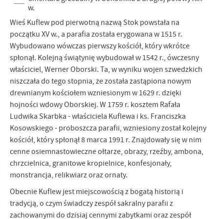
w.
Wieś Kuflew pod pierwotną nazwą Stok powstała na
początku XV w., a parafia została erygowana w 1515 r.
Wybudowano wówczas pierwszy kościół, który wkrótce
spłonął. Kolejną świątynię wybudował w 1542 r., ówczesny
właściciel, Werner Oborski. Ta, w wyniku wojen szwedzkich
niszczała do tego stopnia, że została zastąpiona nowym
drewnianym kościołem wzniesionym w 1629 r. dzięki
hojności wdowy Oborskiej. W 1759 r. kosztem Rafała
Ludwika Skarbka - właściciela Kuflewa i ks. Franciszka
Kosowskiego - proboszcza parafii, wzniesiony został kolejny
kościół, który spłonął 8 marca 1991 r. Znajdowały się w nim
cenne osiemnastowieczne ołtarze, obrazy, rzeźby, ambona,
chrzcielnica, granitowe kropielnice, konfesjonały,
monstrancja, relikwiarz oraz ornaty.
Obecnie Kuflew jest miejscowością z bogatą historią i
tradycją, o czym świadczy zespół sakralny parafii z
zachowanymi do dzisiaj cennymi zabytkami oraz zespół