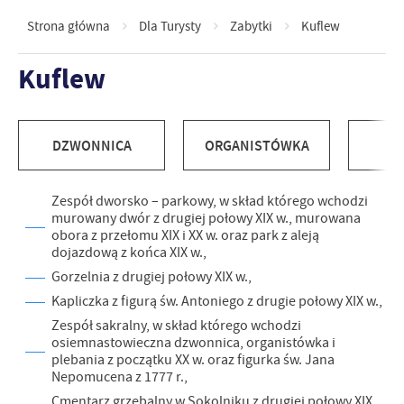
Strona główna
Dla Turysty
Zabytki
Kuflew
Kuflew
DZWONNICA
ORGANISTÓWKA
P
Zespół dworsko – parkowy, w skład którego wchodzi
murowany dwór z drugiej połowy XIX w., murowana
obora z przełomu XIX i XX w. oraz park z aleją
dojazdową z końca XIX w.,
Gorzelnia z drugiej połowy XIX w.,
Kapliczka z figurą św. Antoniego z drugie połowy XIX w.,
Zespół sakralny, w skład którego wchodzi
osiemnastowieczna dzwonnica, organistówka i
plebania z początku XX w. oraz figurka św. Jana
Nepomucena z 1777 r.,
Cmentarz grzebalny w Sokolniku z drugiej połowy XIX