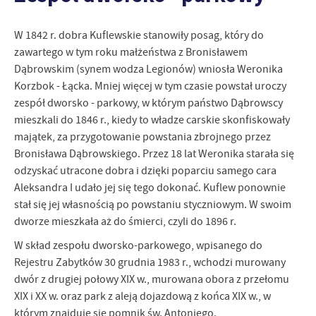
treści.
Dzięki tym plikom cookies możemy zapewnić Ci większy komfort
Więcej
W 1842 r. dobra Kuflewskie stanowiły posag, który do
korzystania z funkcjonalności naszej strony poprzez dopasowanie
zawartego w tym roku małżeństwa z Bronisławem
jej do Twoich indywidualnych preferencji. Wyrażenie zgody na
Dąbrowskim (synem wodza Legionów) wniosła Weronika
funkcjonalne i personalizacyjne pliki cookies gwarantuje
Analityczne
dostępność większej ilości funkcji na stronie.
Korzbok - Łącka. Mniej więcej w tym czasie powstał uroczy
Analityczne pliki cookies pomagają nam rozwijać się i
zespół dworsko - parkowy, w którym państwo Dąbrowscy
dostosowywać do Twoich potrzeb.
mieszkali do 1846 r., kiedy to władze carskie skonfiskowały
Cookies analityczne pozwalają na uzyskanie informacji w zakresie
majątek, za przygotowanie powstania zbrojnego przez
Więcej
wykorzystywania witryny internetowej, miejsca oraz częstotliwości,
Bronisława Dąbrowskiego. Przez 18 lat Weronika starała się
z jaką odwiedzane są nasze serwisy www. Dane pozwalają nam na
odzyskać utracone dobra i dzięki poparciu samego cara
ocenę naszych serwisów internetowych pod względem ich
Reklamowe
Aleksandra I udało jej się tego dokonać. Kuflew ponownie
popularności wśród użytkowników. Zgromadzone informacje są
Dzięki reklamowym plikom cookies prezentujemy Ci najciekawsze
przetwarzane w formie zanonimizowanej. Wyrażenie zgody na
stał się jej własnością po powstaniu styczniowym. W swoim
informacje i aktualności na stronach naszych partnerów.
analityczne pliki cookies gwarantuje dostępność wszystkich
dworze mieszkała aż do śmierci, czyli do 1896 r.
funkcjonalności.
Promocyjne pliki cookies służą do prezentowania Ci naszych
Więcej
W skład zespołu dworsko-parkowego, wpisanego do
komunikatów na podstawie analizy Twoich upodobań oraz Twoich
Rejestru Zabytków 30 grudnia 1983 r., wchodzi murowany
zwyczajów dotyczących przeglądanej witryny internetowej. Treści
promocyjne mogą pojawić się na stronach podmiotów trzecich lub
dwór z drugiej połowy XIX w., murowana obora z przełomu
firm będących naszymi partnerami oraz innych dostawców usług.
XIX i XX w. oraz park z aleją dojazdową z końca XIX w., w
Firmy te działają w charakterze pośredników prezentujących nasze
którym znajduje się pomnik św. Antoniego.