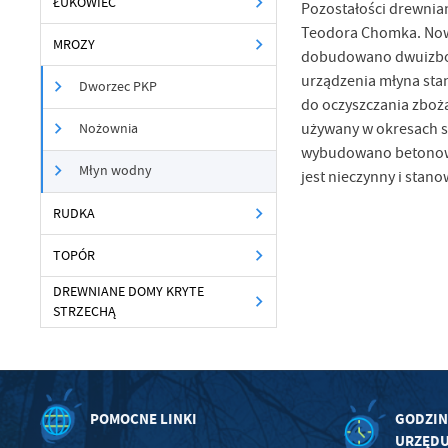
ŁUKÓWIEC
Pozostałości drewnian
Teodora Chomka. Nowy
MROZY
dobudowano dwuizbowe
urządzenia młyna stan
Dworzec PKP
do oczyszczania zboża
używany w okresach su
Nożownia
U
wybudowano betonowy 
Młyn wodny
jest nieczynny i stan
Sz
RUDKA
ws
TOPÓR
N
DREWNIANE DOMY KRYTE
STRZECHĄ
Ni
um
Pl
Wi
Tw
co
POMOCNE LINKI
GODZIN
F
URZĘD