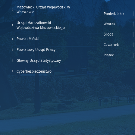
Te
Ci
Mazowiecki Urząd Wojewódzki w
Warszawie
Dz
Poniedziałek
Wi
na
zg
Urząd Marszałkowski
Wtorek
fu
Województwa Mazowieckiego
A
Środa
Powiat Miński
An
Czwartek
Co
Powiatowy Urząd Pracy
Wi
in
Piątek
po
Główny Urząd Statystyczny
wś
Wy
R
Cyberbezpieczeństwo
fu
Dz
st
Pr
Wi
an
in
bę
po
sp