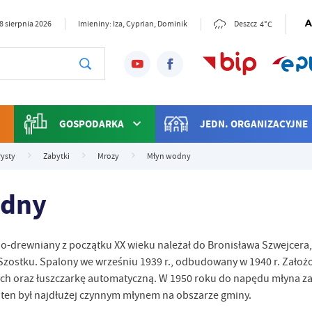
4°C
8 sierpnia 2026
Imieniny: Iza, Cyprian, Dominik
Deszcz
GOSPODARKA
JEDN. ORGANIZACYJNE
rysty
Zabytki
Mrozy
Młyn wodny
odny
drewniany z początku XX wieku należał do Bronisława Szwejcera, p
Szostku. Spalony we wrześniu 1939 r., odbudowany w 1940 r. Założ
ych oraz łuszczarkę automatyczną. W 1950 roku do napędu młyna za
 ten był najdłużej czynnym młynem na obszarze gminy.