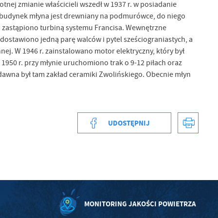
nej zmianie właścicieli wszedł w 1937 r. w posiadanie
 budynek młyna jest drewniany na podmurówce, do niego
 zastąpiono turbiną systemu Francisa. Wewnętrzne
 dostawiono jedną parę walców i pytel sześciograniastych, a
ej. W 1946 r. zainstalowano motor elektryczny, który był
1950 r. przy młynie uruchomiono trak o 9-12 piłach oraz
awna był tam zakład ceramiki Zwolińskiego. Obecnie młyn
UDOSTĘPNIJ
a
kom
MONITORING JAKOŚCI POWIETRZA