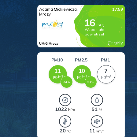
z
ci
.
a
w