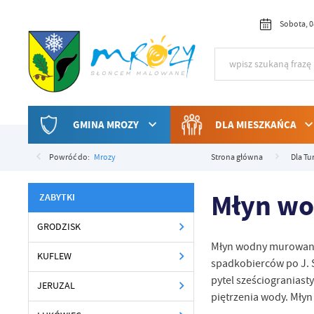
Przejdź do menu.
Przejdź do wyszukiwarki.
Przejdź do treści.
Przejdź do ustawień wielkości czcionki.
Włącz wersję kontrastową strony.
Sobota, 0
GMINA MROZY
DLA MIESZKAŃCA
Powróć do:
Mrozy
Strona główna
Dla Tu
Młyn w
ZABYTKI
GRODZISK
Młyn wodny murowano-
KUFLEW
spadkobierców po J. 
pytel sześciograniast
JERUZAL
piętrzenia wody. Młyn