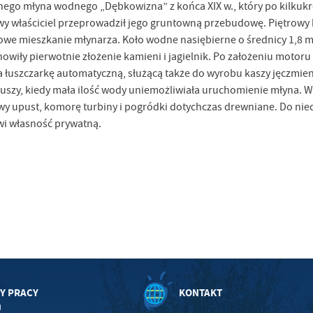
ego młyna wodnego „Dębkowizna” z końca XIX w., który po kilkukrot
 właściciel przeprowadził jego gruntowną przebudowę. Piętrowy
 mieszkanie młynarza. Koło wodne nasiębierne o średnicy 1,8 m
owiły pierwotnie złożenie kamieni i jagielnik. Po założeniu motoru
 łuszczarkę automatyczną, służącą także do wyrobu kaszy jęczmienn
szy, kiedy mała ilość wody uniemożliwiała uruchomienie młyna. W 
stawienia
upust, komorę turbiny i pogródki dotychczas drewniane. Do nied
owi własność prywatną.
anujemy Twoją prywatność. Możesz zmienić ustawienia cookies lub zaakceptować je
zystkie. W dowolnym momencie możesz dokonać zmiany swoich ustawień.
iezbędne
ezbędne pliki cookies służą do prawidłowego funkcjonowania strony internetowej i
ożliwiają Ci komfortowe korzystanie z oferowanych przez nas usług.
iki cookies odpowiadają na podejmowane przez Ciebie działania w celu m.in. dostosowani
ęcej
oich ustawień preferencji prywatności, logowania czy wypełniania formularzy. Dzięki pli
okies strona, z której korzystasz, może działać bez zakłóceń.
Y PRACY
KONTAKT
unkcjonalne i personalizacyjne
U