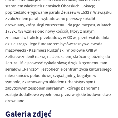
treści w postaci wiadomości, ofert, komunikatów mediów
staraniem właścicieli ziemskich Oborskich. Lokację
społecznościowych.
poprzedziło erygowanie parafii Żeliszew w 1532 r. W związku
z założeniem parafii wybudowano pierwszy kościół
drewniany, który uległ zniszczeniu. Na jego miejscu, w latach
1757-1758 wzniesiono nowy kościół, który z małymi
zmianami w trakcie przebudowy w XIX w., przetrwał do dnia
dzisiejszego. Jego fundatorem był ówczesny wojewoda
mazowiecki - Kazimierz Rudziński. W połowie XVIII w.
Żeliszew zmienił nazwę na Jeruzalem, skróconej później do
Jeruzal. Miejscowość zyskała sławę dzięki kręconemu tam
serialowi „Ranczo” i jest obecnie centrum życia kulturalnego
mieszkańców południowej części gminy, bogatym w
symbole, z zachowanym układem urbanistycznym i
zabytkowym zespołem sakralnym, którego panorama
zostaje dodatkowo wypełniona przez wiejskie budownictwo
drewniane.
Galeria zdjęć