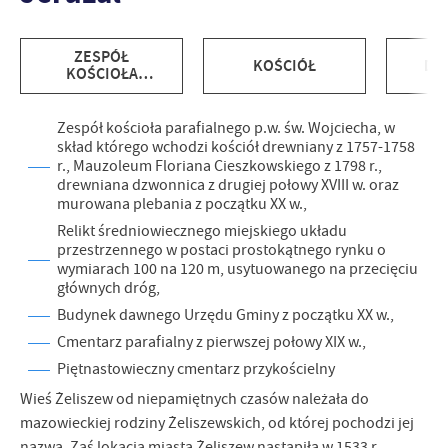
treści.
Dzięki tym plikom cookies możemy zapewnić Ci większy komfort
Więcej
ZESPÓŁ
korzystania z funkcjonalności naszej strony poprzez dopasowanie
KOŚCIÓŁ
DZ
KOŚCIOŁA
jej do Twoich indywidualnych preferencji. Wyrażenie zgody na
PARAFIALNEGO
funkcjonalne i personalizacyjne pliki cookies gwarantuje
P.W. ŚW.
Analityczne
WOJCIECHA W
dostępność większej ilości funkcji na stronie.
Zespół kościoła parafialnego p.w. św. Wojciecha, w
JERUZALU
Analityczne pliki cookies pomagają nam rozwijać się i
skład którego wchodzi kościół drewniany z 1757-1758
r., Mauzoleum Floriana Cieszkowskiego z 1798 r.,
dostosowywać do Twoich potrzeb.
drewniana dzwonnica z drugiej połowy XVIII w. oraz
Cookies analityczne pozwalają na uzyskanie informacji w zakresie
Więcej
murowana plebania z początku XX w.,
wykorzystywania witryny internetowej, miejsca oraz częstotliwości,
Relikt średniowiecznego miejskiego układu
z jaką odwiedzane są nasze serwisy www. Dane pozwalają nam na
przestrzennego w postaci prostokątnego rynku o
ocenę naszych serwisów internetowych pod względem ich
Reklamowe
wymiarach 100 na 120 m, usytuowanego na przecięciu
popularności wśród użytkowników. Zgromadzone informacje są
głównych dróg,
Dzięki reklamowym plikom cookies prezentujemy Ci najciekawsze
przetwarzane w formie zanonimizowanej. Wyrażenie zgody na
Budynek dawnego Urzędu Gminy z początku XX w.,
informacje i aktualności na stronach naszych partnerów.
analityczne pliki cookies gwarantuje dostępność wszystkich
funkcjonalności.
Promocyjne pliki cookies służą do prezentowania Ci naszych
Cmentarz parafialny z pierwszej połowy XIX w.,
Więcej
komunikatów na podstawie analizy Twoich upodobań oraz Twoich
Piętnastowieczny cmentarz przykościelny
zwyczajów dotyczących przeglądanej witryny internetowej. Treści
Wieś Żeliszew od niepamiętnych czasów należała do
promocyjne mogą pojawić się na stronach podmiotów trzecich lub
firm będących naszymi partnerami oraz innych dostawców usług.
mazowieckiej rodziny Żeliszewskich, od której pochodzi jej
Firmy te działają w charakterze pośredników prezentujących nasze
nazwa. Zaś lokacja miasta Żeliszew nastąpiła w 1533 r.