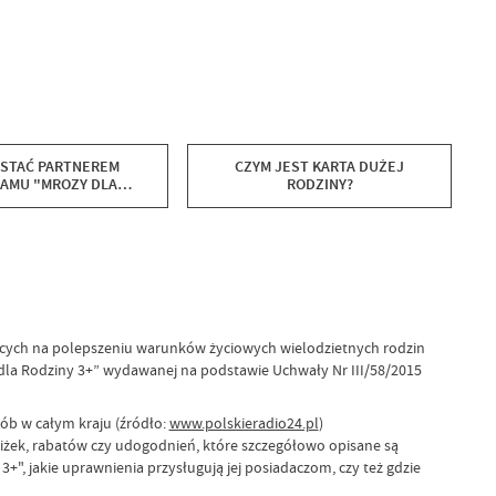
OSTAĆ PARTNEREM
CZYM JEST KARTA DUŻEJ
AMU "MROZY DLA
RODZINY?
ODZINY 3+"?
jących na polepszeniu warunków życiowych wielodzietnych rodzin
dla Rodziny 3+” wydawanej na podstawie Uchwały Nr III/58/2015
ób w całym kraju (źródło:
www.polskieradio24.pl
)
niżek, rabatów czy udogodnień, które szczegółowo opisane są
", jakie uprawnienia przysługują jej posiadaczom, czy też gdzie