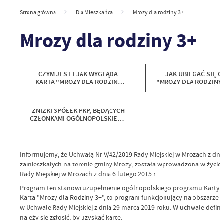
Strona główna
Dla Mieszkańca
Mrozy dla rodziny 3+
Mrozy dla rodziny 3+
CZYM JEST I JAK WYGLĄDA
JAK UBIEGAĆ SIĘ 
KARTA "MROZY DLA RODZINY
"MROZY DLA RODZINY 
3+"?
NIEJ KORZYSTAĆ 
CZEGO ONA UPR
ZNIŻKI SPÓŁEK PKP, BĘDĄCYCH
CZŁONKAMI OGÓLNOPOLSKIEGO
PROGRAMU KARTA DUŻEJ
RODZINY
Informujemy, że Uchwałą Nr V/42/2019 Rady Miejskiej w Mrozach z d
zamieszkałych na terenie gminy Mrozy, została wprowadzona w życie
Rady Miejskiej w Mrozach z dnia 6 lutego 2015 r.
Program ten stanowi uzupełnienie ogólnopolskiego programu Karty D
Karta "Mrozy dla Rodziny 3+", to program funkcjonujący na obszarze
w Uchwale Rady Miejskiej z dnia 29 marca 2019 roku. W uchwale defin
należy się zgłosić, by uzyskać kartę.