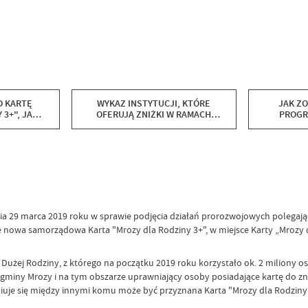
O KARTĘ
WYKAZ INSTYTUCJI, KTÓRE
JAK Z
3+", JAK Z
OFERUJĄ ZNIŻKI W RAMACH
PROGR
ORAZ DO
PROGRAMU "MROZY DLA
R
AWNIA?
RODZINY 3+"
nia 29 marca 2019 roku w sprawie podjęcia działań prorozwojowych polega
 nowa samorządowa Karta "Mrozy dla Rodziny 3+", w miejsce Karty „Mrozy 
użej Rodziny, z którego na początku 2019 roku korzystało ok. 2 miliony os
 gminy Mrozy i na tym obszarze uprawniający osoby posiadające kartę do z
iuje się między innymi komu może być przyznana Karta "Mrozy dla Rodziny 3+