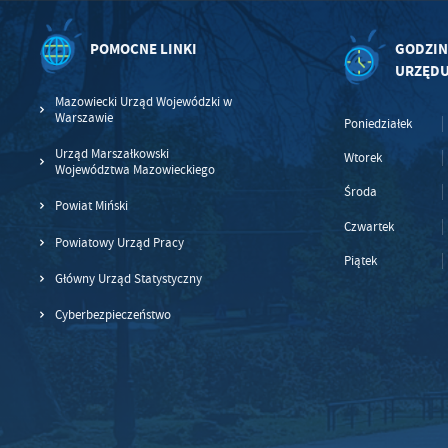
po
wś
Wy
R
POMOCNE LINKI
GODZIN
fu
URZĘD
Dz
st
Mazowiecki Urząd Wojewódzki w
Pr
Warszawie
Wi
Poniedziałek
an
in
Urząd Marszałkowski
Wtorek
bę
Województwa Mazowieckiego
po
Środa
sp
Powiat Miński
Czwartek
Powiatowy Urząd Pracy
Piątek
Główny Urząd Statystyczny
Cyberbezpieczeństwo