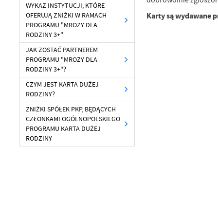
dobrowolnie zgłoszony
WYKAZ INSTYTUCJI, KTÓRE
Karty są wydawane pr
OFERUJĄ ZNIŻKI W RAMACH
PROGRAMU "MROZY DLA
RODZINY 3+"
JAK ZOSTAĆ PARTNEREM
PROGRAMU "MROZY DLA
RODZINY 3+"?
CZYM JEST KARTA DUŻEJ
RODZINY?
ZNIŻKI SPÓŁEK PKP, BĘDĄCYCH
CZŁONKAMI OGÓLNOPOLSKIEGO
PROGRAMU KARTA DUŻEJ
RODZINY
U