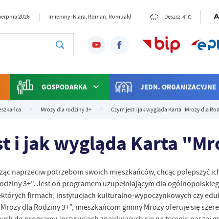
4°C
sierpnia 2026
Imieniny: Klara, Roman, Romuald
Deszcz
GOSPODARKA
JEDN. ORGANIZACYJNE
eszkańca
Mrozy dla rodziny 3+
Czym jest i jak wygląda Karta "Mrozy dla Ro
t i jak wygląda Karta "Mr
ąc naprzeciw potrzebom swoich mieszkańców, chcąc polepszyć ic
odziny 3+". Jest on programem uzupełniającym dla ogólnopolskieg
tórych firmach, instytucjach kulturalno-wypoczynkowych czy eduka
rozy dla Rodziny 3+", mieszkańcom gminy Mrozy oferuje się szere