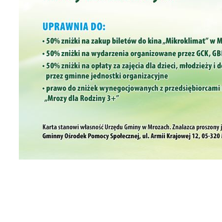
anujemy Twoją prywatność. Możesz zmienić ustawienia cookies lub zaakceptować je
zystkie. W dowolnym momencie możesz dokonać zmiany swoich ustawień.
iezbędne
ezbędne pliki cookies służą do prawidłowego funkcjonowania strony internetowej i
ożliwiają Ci komfortowe korzystanie z oferowanych przez nas usług.
iki cookies odpowiadają na podejmowane przez Ciebie działania w celu m.in. dostosowani
ęcej
oich ustawień preferencji prywatności, logowania czy wypełniania formularzy. Dzięki pli
okies strona, z której korzystasz, może działać bez zakłóceń.
unkcjonalne i personalizacyjne
go typu pliki cookies umożliwiają stronie internetowej zapamiętanie wprowadzonych prze
ebie ustawień oraz personalizację określonych funkcjonalności czy prezentowanych treści.
ięki tym plikom cookies możemy zapewnić Ci większy komfort korzystania z funkcjonalnoś
ęcej
szej strony poprzez dopasowanie jej do Twoich indywidualnych preferencji. Wyrażenie
ody na funkcjonalne i personalizacyjne pliki cookies gwarantuje dostępność większej ilości
nkcji na stronie.
ZAPISZ WYBRANE
nalityczne
alityczne pliki cookies pomagają nam rozwijać się i dostosowywać do Twoich potrzeb.
ZEZWÓL NA WSZYSTKIE
okies analityczne pozwalają na uzyskanie informacji w zakresie wykorzystywania witryny
ęcej
ternetowej, miejsca oraz częstotliwości, z jaką odwiedzane są nasze serwisy www. Dane