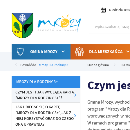
Przejdź do menu.
Przejdź do wyszukiwarki.
Przejdź do treści.
Przejdź do ustawień wielkości czcionki.
Włącz wersję kontrastową strony.
Niedziela, 09 
GMINA MROZY
DLA MIESZKAŃCA
Powróć do:
Mrozy Dla Rodziny 3+
Strona główna
Dla Mi
Czym jes
MROZY DLA RODZINY 3+
CZYM JEST I JAK WYGLĄDA KARTA
"MROZY DLA RODZINY 3+"?
Gmina Mrozy, wychodz
JAK UBIEGAĆ SIĘ O KARTĘ
program "Mrozy dla R
"MROZY DLA RODZINY 3+", JAK Z
wprowadzonych w niek
NIEJ KORZYSTAĆ ORAZ DO CZEGO
W ramach programu "M
ONA UPRAWNIA?