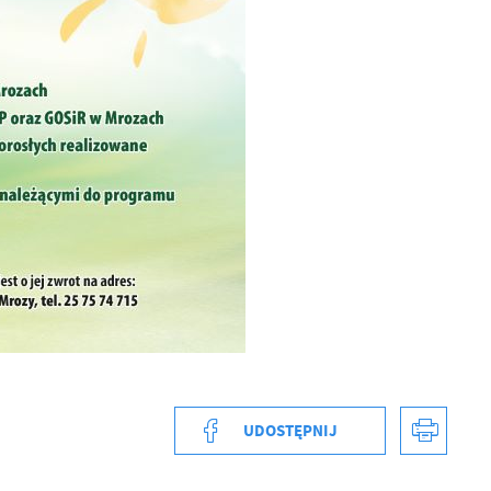
a
kom
z
ci
UDOSTĘPNIJ