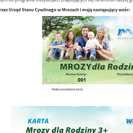
ch do programu instytucjach znajdujących się na terenie naszej g
zez Urząd Stanu Cywilnego w Mrozach i mają następujący wzór:
stawienia