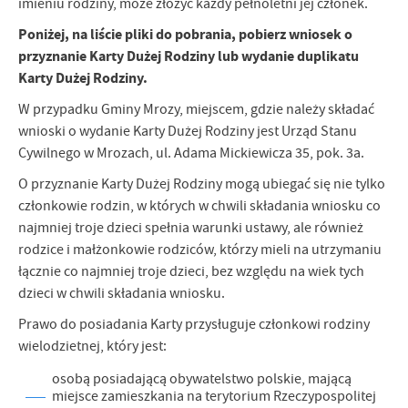
imieniu rodziny, może złożyć każdy pełnoletni jej członek.
Firmy te działają w charakterze pośredników prezentujących nasze
treści w postaci wiadomości, ofert, komunikatów mediów
Poniżej, na liście pliki do pobrania, pobierz wniosek o
społecznościowych.
przyznanie Karty Dużej Rodziny lub wydanie duplikatu
Karty Dużej Rodziny.
W przypadku Gminy Mrozy, miejscem, gdzie należy składać
wnioski o wydanie Karty Dużej Rodziny jest Urząd Stanu
Cywilnego w Mrozach, ul. Adama Mickiewicza 35, pok. 3a.
O przyznanie Karty Dużej Rodziny mogą ubiegać się nie tylko
członkowie rodzin, w których w chwili składania wniosku co
najmniej troje dzieci spełnia warunki ustawy, ale również
rodzice i małżonkowie rodziców, którzy mieli na utrzymaniu
łącznie co najmniej troje dzieci, bez względu na wiek tych
dzieci w chwili składania wniosku.
Prawo do posiadania Karty przysługuje członkowi rodziny
wielodzietnej, który jest:
osobą posiadającą obywatelstwo polskie, mającą
miejsce zamieszkania na terytorium Rzeczypospolitej