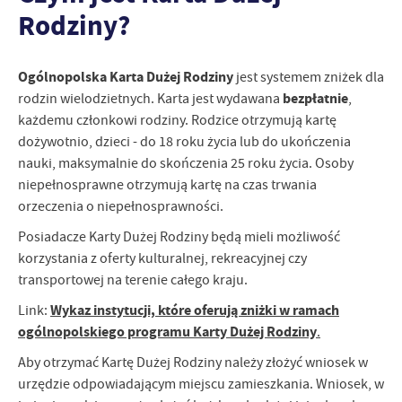
Rodziny?
personalizację określonych funkcjonalności czy prezentowanych
treści.
Dzięki tym plikom cookies możemy zapewnić Ci większy komfort
Więcej
korzystania z funkcjonalności naszej strony poprzez dopasowanie
Ogólnopolska Karta Dużej Rodziny
jest systemem zniżek dla
jej do Twoich indywidualnych preferencji. Wyrażenie zgody na
bezpłatnie
rodzin wielodzietnych. Karta jest wydawana
,
funkcjonalne i personalizacyjne pliki cookies gwarantuje
każdemu członkowi rodziny. Rodzice otrzymują kartę
Analityczne
dostępność większej ilości funkcji na stronie.
dożywotnio, dzieci - do 18 roku życia lub do ukończenia
Analityczne pliki cookies pomagają nam rozwijać się i
nauki, maksymalnie do skończenia 25 roku życia. Osoby
dostosowywać do Twoich potrzeb.
niepełnosprawne otrzymują kartę na czas trwania
Cookies analityczne pozwalają na uzyskanie informacji w zakresie
Więcej
orzeczenia o niepełnosprawności.
wykorzystywania witryny internetowej, miejsca oraz częstotliwości,
z jaką odwiedzane są nasze serwisy www. Dane pozwalają nam na
Posiadacze Karty Dużej Rodziny będą mieli możliwość
ocenę naszych serwisów internetowych pod względem ich
Reklamowe
korzystania z oferty kulturalnej, rekreacyjnej czy
popularności wśród użytkowników. Zgromadzone informacje są
transportowej na terenie całego kraju.
Dzięki reklamowym plikom cookies prezentujemy Ci najciekawsze
przetwarzane w formie zanonimizowanej. Wyrażenie zgody na
informacje i aktualności na stronach naszych partnerów.
analityczne pliki cookies gwarantuje dostępność wszystkich
Wykaz instytucji, które oferują zniżki w ramach
Link:
funkcjonalności.
Promocyjne pliki cookies służą do prezentowania Ci naszych
ogólnopolskiego programu Karty Dużej Rodziny
Więcej
.
komunikatów na podstawie analizy Twoich upodobań oraz Twoich
zwyczajów dotyczących przeglądanej witryny internetowej. Treści
Aby otrzymać Kartę Dużej Rodziny należy złożyć wniosek w
promocyjne mogą pojawić się na stronach podmiotów trzecich lub
urzędzie odpowiadającym miejscu zamieszkania. Wniosek, w
firm będących naszymi partnerami oraz innych dostawców usług.