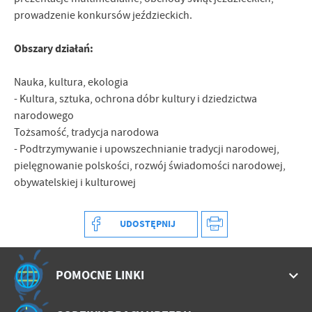
treści w postaci wiadomości, ofert, komunikatów mediów
prowadzenie konkursów jeździeckich.
społecznościowych.
Obszary działań:
Nauka, kultura, ekologia
- Kultura, sztuka, ochrona dóbr kultury i dziedzictwa
narodowego
Tożsamość, tradycja narodowa
- Podtrzymywanie i upowszechnianie tradycji narodowej,
pielęgnowanie polskości, rozwój świadomości narodowej,
obywatelskiej i kulturowej
UDOSTĘPNIJ
POMOCNE LINKI