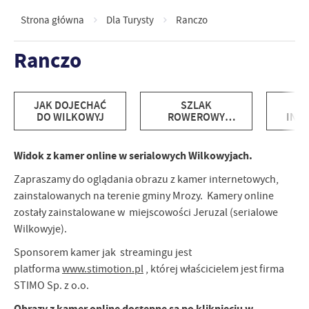
Strona główna
Dla Turysty
Ranczo
Ranczo
JAK DOJECHAĆ
SZLAK
DO WILKOWYJ
ROWEROWY
INT
„RANCZO”
MI
SERI
WI
Widok z kamer online w serialowych Wilkowyjach.
Zapraszamy do oglądania obrazu z kamer internetowych,
zainstalowanych na terenie gminy Mrozy. Kamery online
zostały zainstalowane w miejscowości Jeruzal (serialowe
Wilkowyje).
Sponsorem kamer jak streamingu jest
platforma
www.stimotion.pl
, której właścicielem jest firma
STIMO Sp. z o.o.
Obrazy z kamer online dostępne są po kliknięciu w