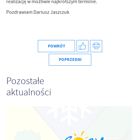
realizację w możliwie najkrótszym terminie.
Firmy te działają w charakterze pośredników prezentujących nasze
treści w postaci wiadomości, ofert, komunikatów mediów
Pozdrawiam Dariusz Jaszczuk
społecznościowych.
POWRÓT
POPRZEDNI
Pozostałe
aktualności