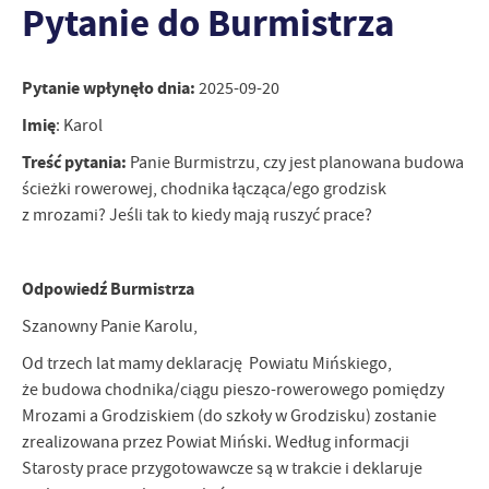
Pytanie do Burmistrza
personalizację określonych funkcjonalności czy prezentowanych
treści.
Dzięki tym plikom cookies możemy zapewnić Ci większy komfort
Więcej
korzystania z funkcjonalności naszej strony poprzez dopasowanie
Pytanie wpłynęło dnia:
2025-09-20
jej do Twoich indywidualnych preferencji. Wyrażenie zgody na
Imię
: Karol
funkcjonalne i personalizacyjne pliki cookies gwarantuje
Analityczne
dostępność większej ilości funkcji na stronie.
Treść pytania:
Panie Burmistrzu, czy jest planowana budowa
Analityczne pliki cookies pomagają nam rozwijać się i
ścieżki rowerowej, chodnika łącząca/ego grodzisk
dostosowywać do Twoich potrzeb.
z mrozami? Jeśli tak to kiedy mają ruszyć prace?
Cookies analityczne pozwalają na uzyskanie informacji w zakresie
Więcej
wykorzystywania witryny internetowej, miejsca oraz częstotliwości,
z jaką odwiedzane są nasze serwisy www. Dane pozwalają nam na
Odpowiedź Burmistrza
ocenę naszych serwisów internetowych pod względem ich
Reklamowe
popularności wśród użytkowników. Zgromadzone informacje są
Szanowny Panie Karolu,
Dzięki reklamowym plikom cookies prezentujemy Ci najciekawsze
przetwarzane w formie zanonimizowanej. Wyrażenie zgody na
informacje i aktualności na stronach naszych partnerów.
analityczne pliki cookies gwarantuje dostępność wszystkich
Od trzech lat mamy deklarację Powiatu Mińskiego,
funkcjonalności.
Promocyjne pliki cookies służą do prezentowania Ci naszych
że budowa chodnika/ciągu pieszo-rowerowego pomiędzy
Więcej
komunikatów na podstawie analizy Twoich upodobań oraz Twoich
Mrozami a Grodziskiem (do szkoły w Grodzisku) zostanie
zwyczajów dotyczących przeglądanej witryny internetowej. Treści
zrealizowana przez Powiat Miński. Według informacji
promocyjne mogą pojawić się na stronach podmiotów trzecich lub
Starosty prace przygotowawcze są w trakcie i deklaruje
firm będących naszymi partnerami oraz innych dostawców usług.