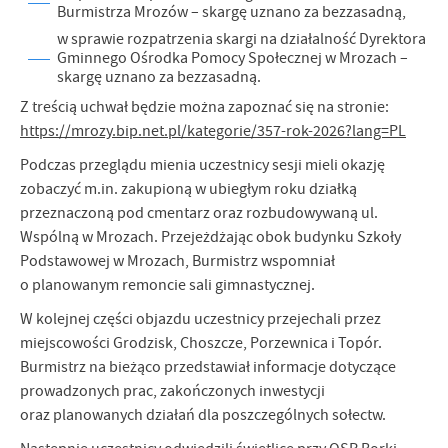
firm będących naszymi partnerami oraz innych dostawców usług.
Burmistrza Mrozów – skargę uznano za bezzasadną,
Firmy te działają w charakterze pośredników prezentujących nasze
w sprawie rozpatrzenia skargi na działalność Dyrektora
treści w postaci wiadomości, ofert, komunikatów mediów
Gminnego Ośrodka Pomocy Społecznej w Mrozach –
społecznościowych.
skargę uznano za bezzasadną.
Z treścią uchwał będzie można zapoznać się na stronie:
https://mrozy.bip.net.pl/kategorie/357-rok-2026?lang=PL
Podczas przeglądu mienia uczestnicy sesji mieli okazję
zobaczyć m.in. zakupioną w ubiegłym roku działką
przeznaczoną pod cmentarz oraz rozbudowywaną ul.
Wspólną w Mrozach. Przejeżdżając obok budynku Szkoły
Podstawowej w Mrozach, Burmistrz wspomniał
o planowanym remoncie sali gimnastycznej.
W kolejnej części objazdu uczestnicy przejechali przez
miejscowości Grodzisk, Choszcze, Porzewnica i Topór.
Burmistrz na bieżąco przedstawiał informacje dotyczące
prowadzonych prac, zakończonych inwestycji
oraz planowanych działań dla poszczególnych sołectw.