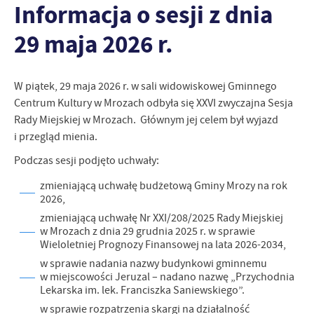
Informacja o sesji z dnia
zapamiętanie wprowadzonych przez Ciebie ustawień oraz
personalizację określonych funkcjonalności czy prezentowanych
29 maja 2026 r.
treści.
Dzięki tym plikom cookies możemy zapewnić Ci większy komfort
Więcej
korzystania z funkcjonalności naszej strony poprzez dopasowanie
jej do Twoich indywidualnych preferencji. Wyrażenie zgody na
W piątek, 29 maja 2026 r. w sali widowiskowej Gminnego
funkcjonalne i personalizacyjne pliki cookies gwarantuje
Analityczne
Centrum Kultury w Mrozach odbyła się XXVI zwyczajna Sesja
dostępność większej ilości funkcji na stronie.
Rady Miejskiej w Mrozach. Głównym jej celem był wyjazd
Analityczne pliki cookies pomagają nam rozwijać się i
i przegląd mienia.
dostosowywać do Twoich potrzeb.
Cookies analityczne pozwalają na uzyskanie informacji w zakresie
Podczas sesji podjęto uchwały:
Więcej
wykorzystywania witryny internetowej, miejsca oraz częstotliwości,
z jaką odwiedzane są nasze serwisy www. Dane pozwalają nam na
zmieniającą uchwałę budżetową Gminy Mrozy na rok
2026,
ocenę naszych serwisów internetowych pod względem ich
Reklamowe
popularności wśród użytkowników. Zgromadzone informacje są
zmieniającą uchwałę Nr XXI/208/2025 Rady Miejskiej
Dzięki reklamowym plikom cookies prezentujemy Ci najciekawsze
przetwarzane w formie zanonimizowanej. Wyrażenie zgody na
w Mrozach z dnia 29 grudnia 2025 r. w sprawie
informacje i aktualności na stronach naszych partnerów.
analityczne pliki cookies gwarantuje dostępność wszystkich
Wieloletniej Prognozy Finansowej na lata 2026-2034,
funkcjonalności.
Promocyjne pliki cookies służą do prezentowania Ci naszych
w sprawie nadania nazwy budynkowi gminnemu
Więcej
komunikatów na podstawie analizy Twoich upodobań oraz Twoich
w miejscowości Jeruzal – nadano nazwę „Przychodnia
zwyczajów dotyczących przeglądanej witryny internetowej. Treści
Lekarska im. lek. Franciszka Saniewskiego”.
promocyjne mogą pojawić się na stronach podmiotów trzecich lub
w sprawie rozpatrzenia skargi na działalność