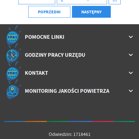
treści w postaci wiadomości, ofert, komunikatów mediów
społecznościowych.
POPRZEDNI
NASTĘPNY
POMOCNE LINKI
GODZINY PRACY URZĘDU
KONTAKT
MONITORING JAKOŚCI POWIETRZA
Odwiedzin: 1718461