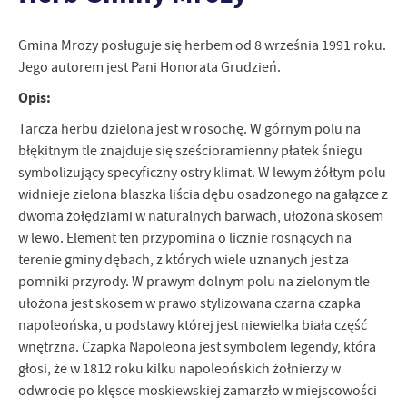
treści.
Dzięki tym plikom cookies możemy zapewnić Ci większy komfort
Gmina Mrozy posługuje się herbem od 8 września 1991 roku.
Więcej
korzystania z funkcjonalności naszej strony poprzez dopasowanie
Jego autorem jest Pani Honorata Grudzień.
jej do Twoich indywidualnych preferencji. Wyrażenie zgody na
Opis:
funkcjonalne i personalizacyjne pliki cookies gwarantuje
Analityczne
dostępność większej ilości funkcji na stronie.
Tarcza herbu dzielona jest w rosochę. W górnym polu na
Analityczne pliki cookies pomagają nam rozwijać się i
błękitnym tle znajduje się sześcioramienny płatek śniegu
dostosowywać do Twoich potrzeb.
symbolizujący specyficzny ostry klimat. W lewym żółtym polu
Cookies analityczne pozwalają na uzyskanie informacji w zakresie
Więcej
widnieje zielona blaszka liścia dębu osadzonego na gałązce z
wykorzystywania witryny internetowej, miejsca oraz częstotliwości,
z jaką odwiedzane są nasze serwisy www. Dane pozwalają nam na
dwoma żołędziami w naturalnych barwach, ułożona skosem
ocenę naszych serwisów internetowych pod względem ich
w lewo. Element ten przypomina o licznie rosnących na
Reklamowe
popularności wśród użytkowników. Zgromadzone informacje są
terenie gminy dębach, z których wiele uznanych jest za
Dzięki reklamowym plikom cookies prezentujemy Ci najciekawsze
przetwarzane w formie zanonimizowanej. Wyrażenie zgody na
pomniki przyrody. W prawym dolnym polu na zielonym tle
informacje i aktualności na stronach naszych partnerów.
analityczne pliki cookies gwarantuje dostępność wszystkich
ułożona jest skosem w prawo stylizowana czarna czapka
funkcjonalności.
Promocyjne pliki cookies służą do prezentowania Ci naszych
Więcej
napoleońska, u podstawy której jest niewielka biała część
komunikatów na podstawie analizy Twoich upodobań oraz Twoich
wnętrzna. Czapka Napoleona jest symbolem legendy, która
zwyczajów dotyczących przeglądanej witryny internetowej. Treści
promocyjne mogą pojawić się na stronach podmiotów trzecich lub
głosi, że w 1812 roku kilku napoleońskich żołnierzy w
firm będących naszymi partnerami oraz innych dostawców usług.
odwrocie po klęsce moskiewskiej zamarzło w miejscowości
Firmy te działają w charakterze pośredników prezentujących nasze