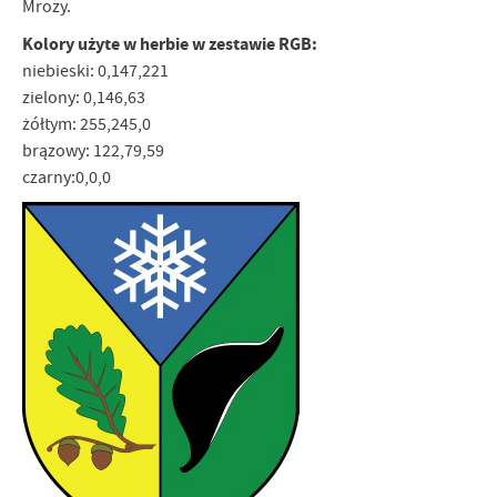
Mrozy.
treści w postaci wiadomości, ofert, komunikatów mediów
społecznościowych.
Kolory użyte w herbie w zestawie RGB:
niebieski: 0,147,221
zielony: 0,146,63
żółtym: 255,245,0
brązowy: 122,79,59
czarny:0,0,0