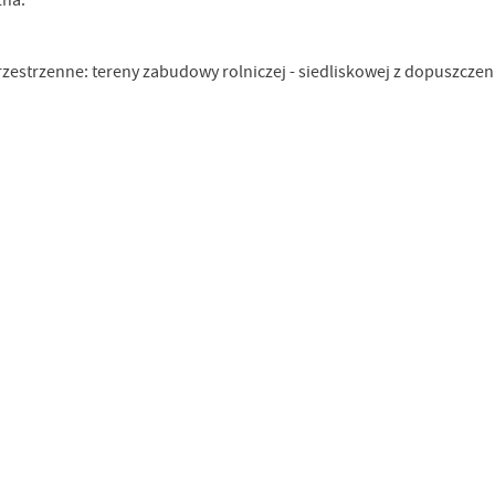
zna:
strzenne: tereny zabudowy rolniczej - siedliskowej z dopuszczeni