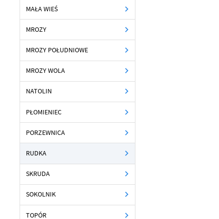
MAŁA WIEŚ
U
MROZY
MROZY POŁUDNIOWE
Sz
ws
MROZY WOLA
NATOLIN
N
Ni
PŁOMIENIEC
um
Pl
Wi
PORZEWNICA
Tw
co
RUDKA
F
SKRUDA
Te
Ci
Dz
SOKOLNIK
Wi
na
zg
TOPÓR
fu