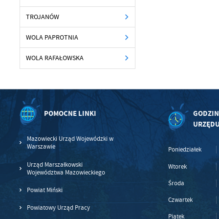
A
TROJANÓW
An
Co
Wi
WOLA PAPROTNIA
in
po
wś
WOLA RAFAŁOWSKA
Wy
R
fu
Dz
st
Pr
Wi
an
POMOCNE LINKI
GODZIN
in
URZĘD
bę
po
Mazowiecki Urząd Wojewódzki w
sp
Warszawie
Poniedziałek
Urząd Marszałkowski
Wtorek
Województwa Mazowieckiego
Środa
Powiat Miński
Czwartek
Powiatowy Urząd Pracy
Piątek