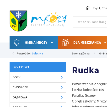
Przejdź do menu.
Przejdź do wyszukiwarki.
Przejdź do treści.
Przejdź do ustawień wielkości czcionki.
Włącz wersję kontrastową strony.
Piątek, 07 
GMINA MROZY
DLA MIESZKAŃCA
Powróć do:
Sołectwa
Strona główna
Gmina
Rudka
SOŁECTWA
BORKI
Powierzchnia obrębu:
CHOSZCZE
Liczba ludności: 159
Parafia: Guzew
DĄBROWA
Obręb szkolny: Mrozy