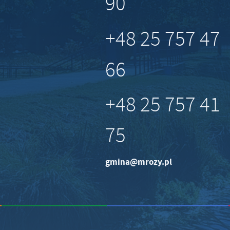
90
+48 25 757 47
66
+48 25 757 41
75
gmina@mrozy.pl