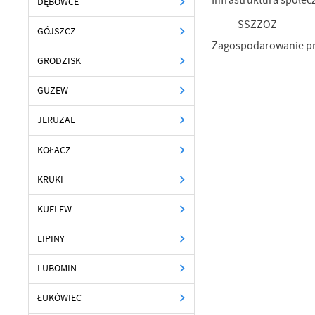
Infrastruktura społec
DĘBOWCE
SSZZOZ
GÓJSZCZ
Zagospodarowanie prze
GRODZISK
GUZEW
JERUZAL
KOŁACZ
KRUKI
KUFLEW
LIPINY
LUBOMIN
ŁUKÓWIEC