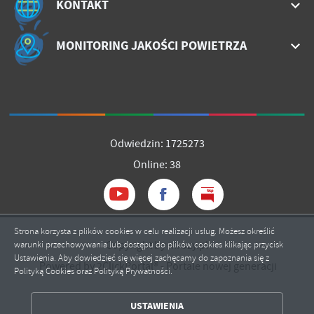
KONTAKT
treści w postaci wiadomości, ofert, komunikatów mediów
społecznościowych.
MONITORING JAKOŚCI POWIETRZA
Odwiedzin: 1725273
Online: 38
Strona korzysta z plików cookies w celu realizacji usług. Możesz określić
Copyright by mrozy.pl
warunki przechowywania lub dostępu do plików cookies klikając przycisk
Ustawienia. Aby dowiedzieć się więcej zachęcamy do zapoznania się z
Powered by
2ClickPortal®
- Portale nowej generacji
Polityką Cookies oraz Polityką Prywatności.
ZAPISZ WYBRANE
USTAWIENIA