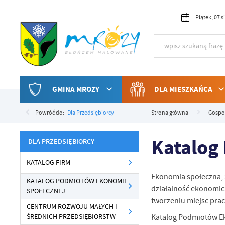
Przejdź do menu.
Przejdź do wyszukiwarki.
Przejdź do treści.
Przejdź do ustawień wielkości czcionki.
Włącz wersję kontrastową strony.
Piątek, 07 
GMINA MROZY
DLA MIESZKAŃCA
Powróć do:
Dla Przedsiębiorcy
Strona główna
Gospo
Katalog
DLA PRZEDSIĘBIORCY
KATALOG FIRM
Ekonomia społeczna, 
KATALOG PODMIOTÓW EKONOMII
działalność ekonomicz
SPOŁECZNEJ
tworzeniu miejsc prac
CENTRUM ROZWOJU MAŁYCH I
ŚREDNICH PRZEDSIĘBIORSTW
Katalog Podmiotów E