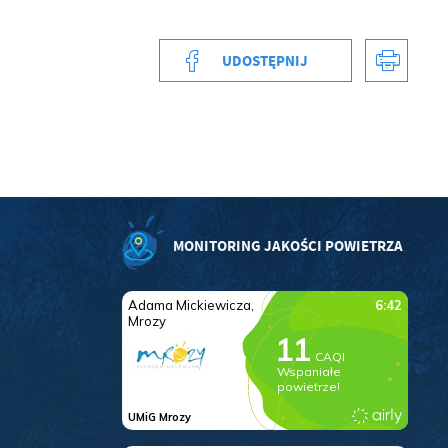
UDOSTĘPNIJ
MONITORING JAKOŚCI POWIETRZA
a
kom
z
ci