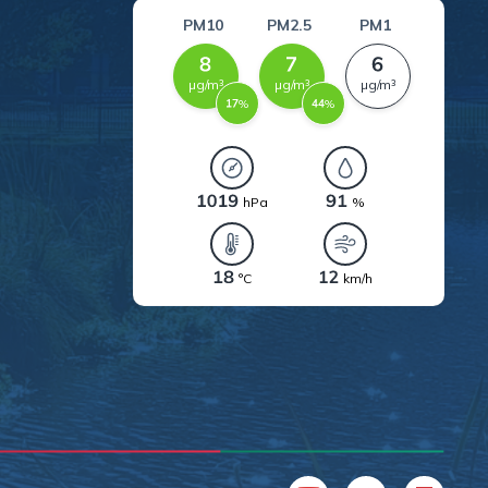
.
a
w