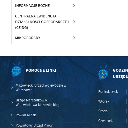
INFORMACJE RÓŻNE
U
CENTRALNA EWIDENCJA
DZIAŁALNOŚCI GOSPODARCZEJ
(CEIDG)
Sz
MIKROPORADY
ws
N
Ni
POMOCNE LINKI
GODZIN
um
URZĘD
Pl
Wi
Tw
Mazowiecki Urząd Wojewódzki w
co
Warszawie
Poniedziałek
F
Urząd Marszałkowski
Wtorek
Te
Województwa Mazowieckiego
Ci
Środa
Powiat Miński
Dz
Wi
na
Czwartek
zg
Powiatowy Urząd Pracy